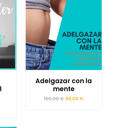
Adelgazar con la
l
mente
O
El
El
150,00
€
69,00
€
precio
precio
original
actual
era:
es: