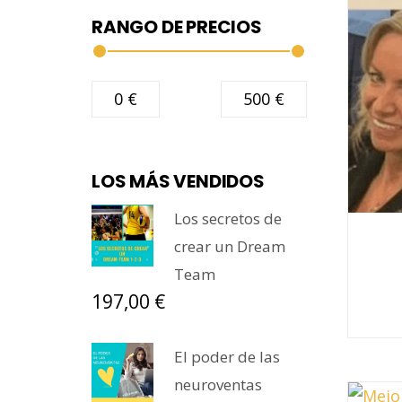
RANGO DE PRECIOS
Precio
Precio
0 €
500 €
mínimo
máximo
LOS MÁS VENDIDOS
Los secretos de
crear un Dream
Team
El
197,00
€
El
precio
precio
original
actual
El poder de las
era:
es:
neuroventas