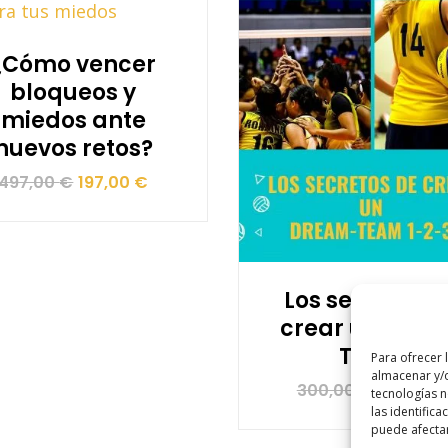
¿Cómo vencer
bloqueos y
miedos ante
nuevos retos?
El
El
497,00
€
197,00
€
precio
precio
original
actual
era:
es:
Los secretos 
497,00 €.
197,00 €.
crear un Dre
Team
Para ofrecer 
almacenar y/o
El
El
300,00
€
197,00
€
tecnologías 
las identifica
precio
precio
puede afectar