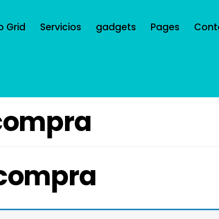
o Grid
Servicios
gadgets
Pages
Cont
 compra
a compra