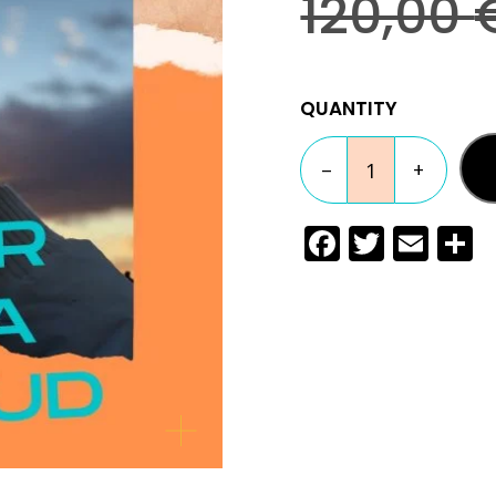
120,00
QUANTITY
–
+
Faceboo
Twitte
Ema
C