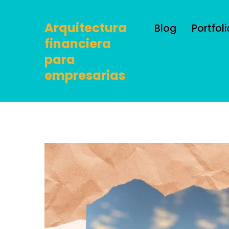
Arquitectura
Blog
Portfoli
financiera
para
empresarias