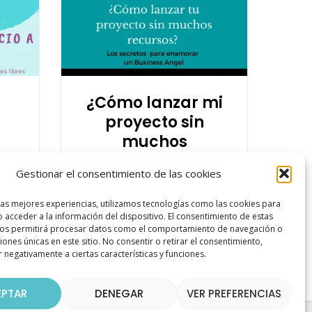
¿Cómo lanzar mi
proyecto sin
muchos
€
recursos?
Gestionar el consentimiento de las cookies
El
El
497,00
€
197,00
€
precio
precio
las mejores experiencias, utilizamos tecnologías como las cookies para
 acceder a la información del dispositivo. El consentimiento de estas
original
actual
.
nos permitirá procesar datos como el comportamiento de navegación o
ciones únicas en este sitio. No consentir o retirar el consentimiento,
era:
es:
 negativamente a ciertas características y funciones.
497,00 €.
197,00 €.
EPTAR
DENEGAR
VER PREFERENCIAS