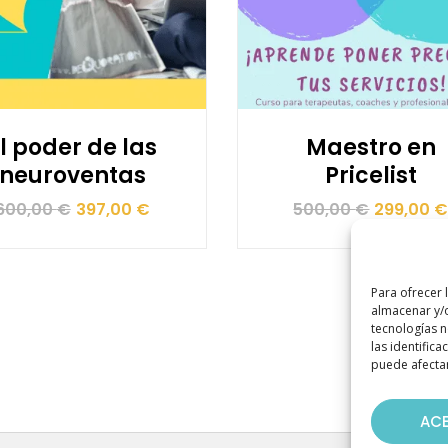
l poder de las
Maestro en
neuroventas
Pricelist
El
El
El
El
600,00
€
397,00
€
500,00
€
299,00
precio
precio
precio
precio
original
actual
original
actual
Para ofrecer 
era:
es:
era:
es:
almacenar y/o
600,00 €.
397,00 €.
500,00 €
299,00 €.
tecnologías 
las identifica
puede afectar
AC