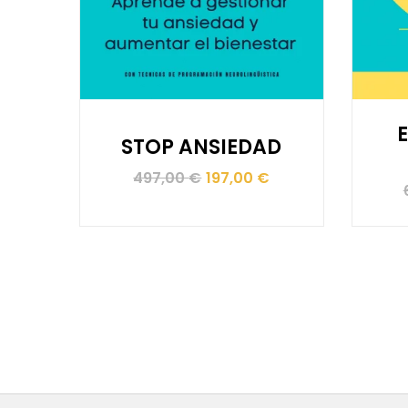
E
STOP ANSIEDAD
El
El
497,00
€
197,00
€
precio
precio
original
actual
era:
es:
497,00 €.
197,00 €.